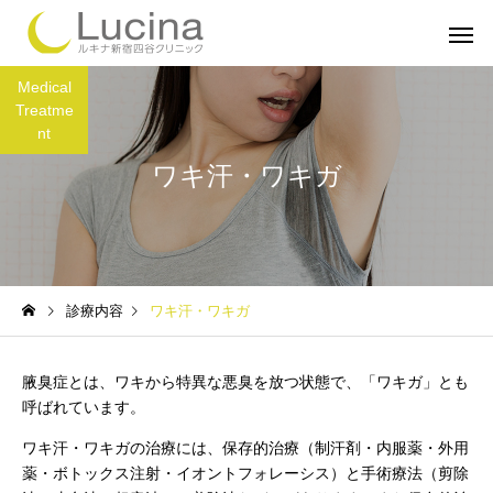
Medical
Treatme
nt
ワキ汗・ワキガ
ミラドライ
子どもミラ
診療内容
ワキ汗・ワキガ
ルメッカ
インモー
腋臭症とは、ワキから特異な悪臭を放つ状態で、「ワキガ」とも
呼ばれています。
ワキ汗・ワキガの治療には、保存的治療（制汗剤・内服薬・外用
薬・ボトックス注射・イオントフォレーシス）と手術療法（剪除