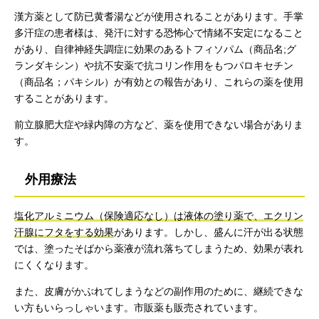
漢方薬として防已黄耆湯などが使用されることがあります。手掌
多汗症の患者様は、発汗に対する恐怖心で情緒不安定になること
があり、自律神経失調症に効果のあるトフィソパム（商品名;グ
ランダキシン）や抗不安薬で抗コリン作用をもつパロキセチン
（商品名；パキシル）が有効との報告があり、これらの薬を使用
することがあります。
前立腺肥大症や緑内障の方など、薬を使用できない場合がありま
す。
外用療法
塩化アルミニウム（保険適応なし）は液体の塗り薬で、エクリン
汗腺にフタをする効果
があります。しかし、盛んに汗が出る状態
では、塗ったそばから薬液が流れ落ちてしまうため、効果が表れ
にくくなります。
また、皮膚がかぶれてしまうなどの副作用のために、継続できな
い方もいらっしゃいます。市販薬も販売されています。