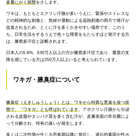
多量にかく状態
をさします。
ワキは、もともとエクリン汗腺が多いうえに、緊張やストレスな
どの精神的な刺激と、気候や運動による温熱刺激の両方で発汗が
促進されるため、とくに汗を多くかきやすい場所です。このう
ち、日常生活をするうえで色々な障害をもたらすほど発汗する方
は、腋窩多汗症と診断されます。
日本人の5.8%、530万人以上の方が腋窩多汗症であり、重度の支
障を感じている方は250万人以上いると考えられています。
ワキガ・腋臭症について
腋臭症（えきしゅうしょう）とは、ワキから特異な悪臭を放つ状
態で、「ワキガ」とも呼ばれています
。アポクリン汗腺から分泌
される皮脂やタンパク質を多く含む汗が、皮膚表面の常在菌によ
って分解され、特有の臭いが発生します。
多くは二次性徴が生じる思春期以降に発症し、遺伝的素因や性ホ