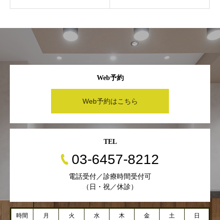
Web予約
Web予約はこちら
TEL
03-6457-8212
電話受付／診療時間受付可
（日・祝／休診）
時間
月
火
水
木
金
土
日