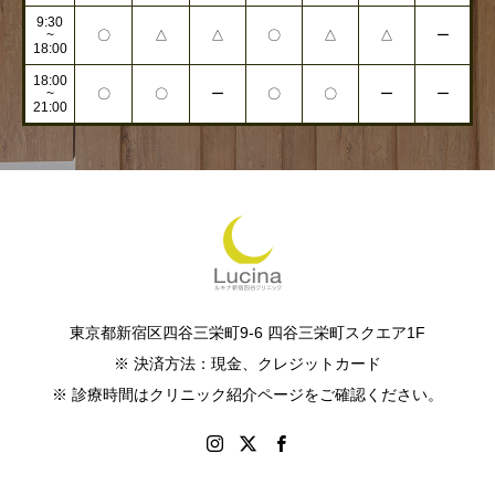
9:30
~
〇
△
△
〇
△
△
ー
18:00
18:00
~
〇
〇
ー
〇
〇
ー
ー
21:00
東京都新宿区四谷三栄町9-6 四谷三栄町スクエア1F
※ 決済方法：現金、クレジットカード
※ 診療時間はクリニック紹介ページをご確認ください。