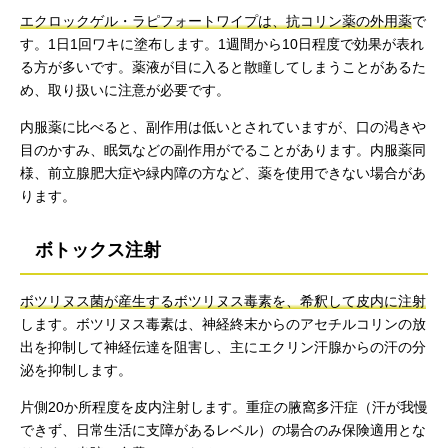
エクロックゲル・ラピフォートワイプは、抗コリン薬の外用薬
で
す。1日1回ワキに塗布します。1週間から10日程度で効果が表れ
る方が多いです。薬液が目に入ると散瞳してしまうことがあるた
め、取り扱いに注意が必要です。
内服薬に比べると、副作用は低いとされていますが、口の渇きや
目のかすみ、眠気などの副作用がでることがあります。内服薬同
様、前立腺肥大症や緑内障の方など、薬を使用できない場合があ
ります。
ボトックス注射
ボツリヌス菌が産生するボツリヌス毒素を、希釈して皮内に注射
します。ボツリヌス毒素は、神経終末からのアセチルコリンの放
出を抑制して神経伝達を阻害し、主にエクリン汗腺からの汗の分
泌を抑制します。
片側20か所程度を皮内注射します。重症の腋窩多汗症（汗が我慢
できず、日常生活に支障があるレベル）の場合のみ保険適用とな