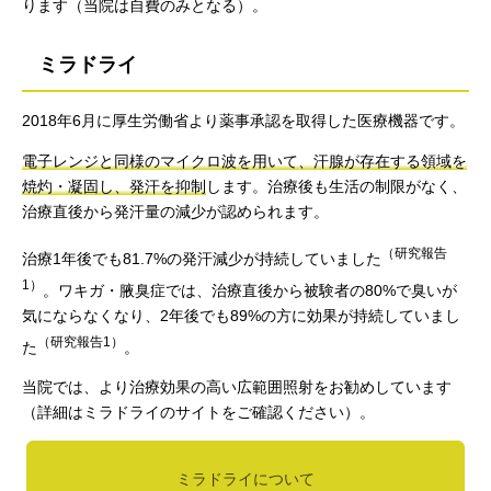
ります（当院は自費のみとなる）。
ミラドライ
2018年6月に厚生労働省より薬事承認を取得した医療機器です。
電子レンジと同様のマイクロ波を用いて、汗腺が存在する領域を
焼灼・凝固し、発汗を抑制
します。治療後も生活の制限がなく、
治療直後から発汗量の減少が認められます。
（研究報告
治療1年後でも81.7%の発汗減少が持続していました
1）
。ワキガ・腋臭症では、治療直後から被験者の80%で臭いが
気にならなくなり、2年後でも89%の方に効果が持続していまし
（研究報告1）
た
。
当院では、より治療効果の高い広範囲照射をお勧めしています
（詳細はミラドライのサイトをご確認ください）。
ミラドライについて