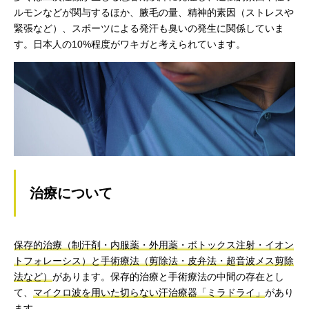
ルモンなどが関与するほか、腋毛の量、精神的素因（ストレスや
緊張など）、スポーツによる発汗も臭いの発生に関係していま
す。日本人の10%程度がワキガと考えられています。
治療について
保存的治療（制汗剤・内服薬・外用薬・ボトックス注射・イオン
トフォレーシス）と手術療法（剪除法・皮弁法・超音波メス剪除
法など）
があります。保存的治療と手術療法の中間の存在とし
て、
マイクロ波を用いた切らない汗治療器「ミラドライ」
があり
ます。