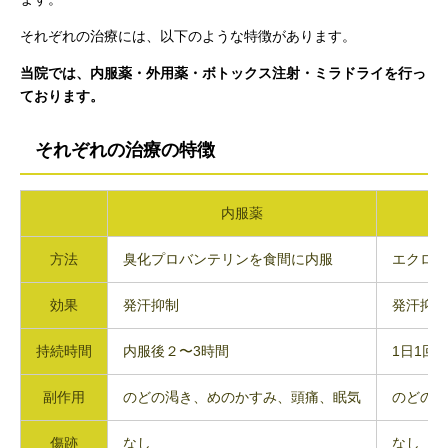
それぞれの治療には、以下のような特徴があります。
当院では、内服薬・外用薬・ボトックス注射・ミラドライを行っ
ております。
それぞれの治療の特徴
内服薬
方法
臭化プロバンテリンを食間に内服
エクロッ
効果
発汗抑制
発汗抑制
持続時間
内服後２〜3時間
1日1回
副作用
のどの渇き、めのかすみ、頭痛、眠気
のどの渇
傷跡
なし
なし