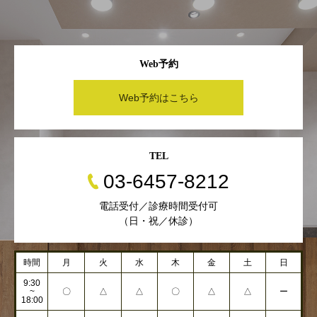
Web予約
Web予約はこちら
TEL
03-6457-8212
電話受付／診療時間受付可
（日・祝／休診）
時間
月
火
水
木
金
土
日
9:30
~
〇
△
△
〇
△
△
ー
18:00