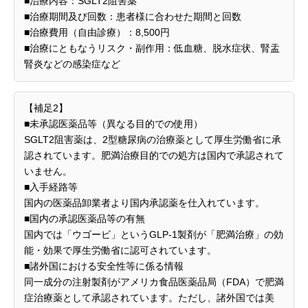
■治療内容：SGLT2阻害薬
■治療期間及び回数：患者様に合わせた期間と回数
■治療費用（自由診療）：8,500円
■治療にともなうリスク・副作用：低血糖、脱水症状、腎盂
腎炎などの感染症など
【補足2】
■未承認医薬品等（異なる目的での使用）
SGLT2阻害薬は、2型糖尿病の治療薬として厚生労働省に承
認されています。肥満治療目的での処方は国内で承認されて
いません。
■入手経路等
国内の医薬品卸業者より国内承認薬を仕入れています。
■国内の承認医薬品等の有無
国内では「ウゴービ」というGLP-1製剤が「肥満治療」の効
能・効果で厚生労働省に認可されています。
■諸外国における安全性等に係る情報
同一成分の注射製剤がアメリカ食品医薬品局（FDA）で肥満
症治療薬として承認されています。ただし、諸外国では美