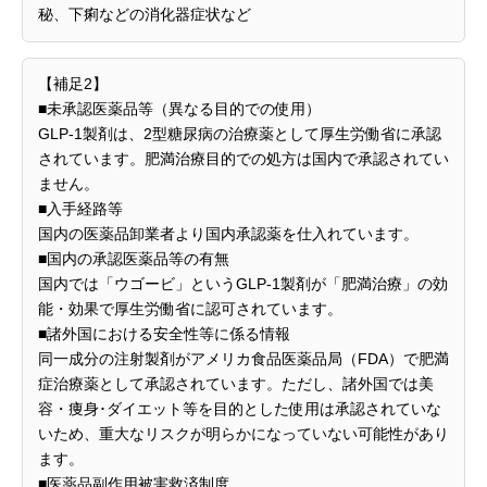
秘、下痢などの消化器症状など
【補足2】
■未承認医薬品等（異なる目的での使用）
GLP-1製剤は、2型糖尿病の治療薬として厚生労働省に承認
されています。肥満治療目的での処方は国内で承認されてい
ません。
■入手経路等
国内の医薬品卸業者より国内承認薬を仕入れています。
■国内の承認医薬品等の有無
国内では「ウゴービ」というGLP-1製剤が「肥満治療」の効
能・効果で厚生労働省に認可されています。
■諸外国における安全性等に係る情報
同一成分の注射製剤がアメリカ食品医薬品局（FDA）で肥満
症治療薬として承認されています。ただし、諸外国では美
容・痩身･ダイエット等を目的とした使用は承認されていな
いため、重大なリスクが明らかになっていない可能性があり
ます。
■医薬品副作用被害救済制度