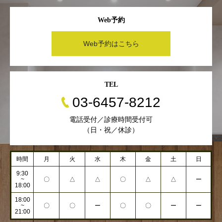
Web予約
Web予約はこちら
TEL
03-6457-8212
電話受付／診療時間受付可
（日・祝／休診）
時間
月
火
水
木
金
土
日
9:30
~
〇
△
△
〇
△
△
ー
18:00
18:00
~
〇
〇
ー
〇
〇
ー
ー
21:00