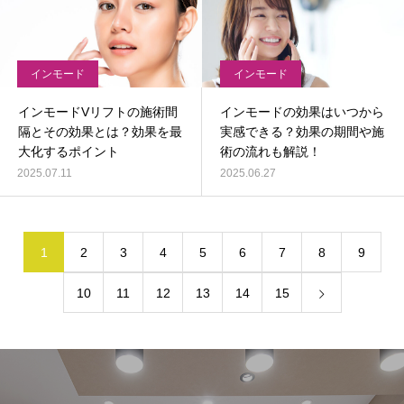
インモード
インモード
インモードVリフトの施術間
インモードの効果はいつから
隔とその効果とは？効果を最
実感できる？効果の期間や施
大化するポイント
術の流れも解説！
2025.07.11
2025.06.27
1
2
3
4
5
6
7
8
9
10
11
12
13
14
15