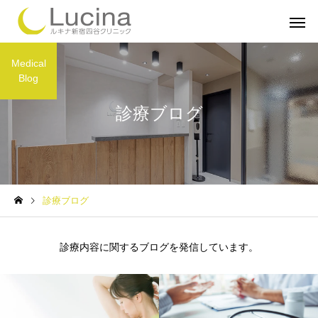
Medical
Blog
診療ブログ
ミラドライ
子どもミラ
診療ブログ
ルメッカ
インモー
診療内容に関するブログを発信しています。