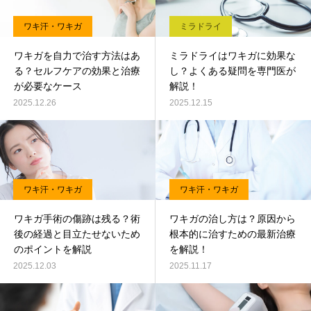
ワキ汗・ワキガ
ミラドライ
ワキガを自力で治す方法はあ
ミラドライはワキガに効果な
る？セルフケアの効果と治療
し？よくある疑問を専門医が
が必要なケース
解説！
2025.12.26
2025.12.15
ワキ汗・ワキガ
ワキ汗・ワキガ
ワキガ手術の傷跡は残る？術
ワキガの治し方は？原因から
後の経過と目立たせないため
根本的に治すための最新治療
のポイントを解説
を解説！
2025.12.03
2025.11.17