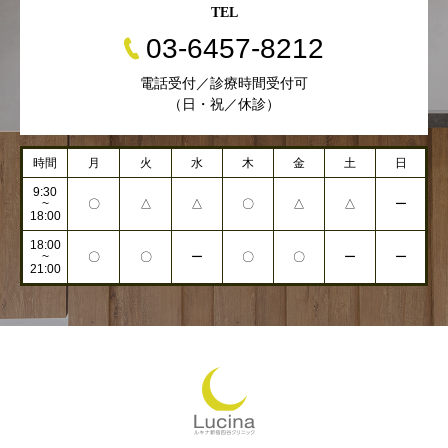
TEL
03-6457-8212
電話受付／診療時間受付可
（日・祝／休診）
時間
月
火
水
木
金
土
日
9:30
~
〇
△
△
〇
△
△
ー
18:00
18:00
~
〇
〇
ー
〇
〇
ー
ー
21:00