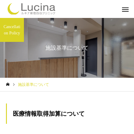
Cancellati
on Policy
施設基準について
ミラドライ
子どもミラ
施設基準について
ルメッカ
インモー
医療情報取得加算について