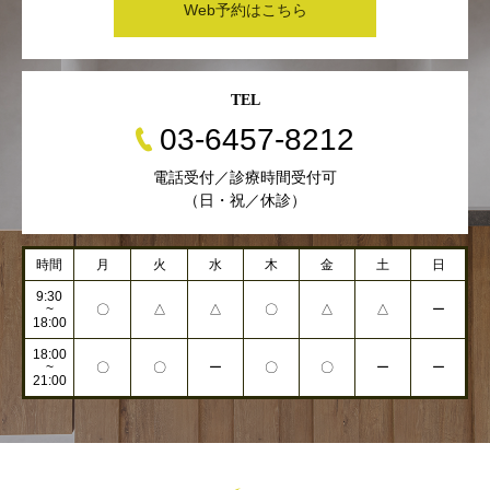
Web予約はこちら
TEL
03-6457-8212
電話受付／診療時間受付可
（日・祝／休診）
時間
月
火
水
木
金
土
日
9:30
~
〇
△
△
〇
△
△
ー
18:00
18:00
~
〇
〇
ー
〇
〇
ー
ー
21:00