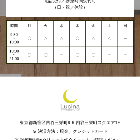
電話受付／診療時間受付可
（日・祝／休診）
時間
月
火
水
木
金
土
日
9:30
~
〇
△
△
〇
△
△
ー
18:00
18:00
~
〇
〇
ー
〇
〇
ー
ー
21:00
東京都新宿区四谷三栄町9-6 四谷三栄町スクエア1F
※ 決済方法：現金、クレジットカード