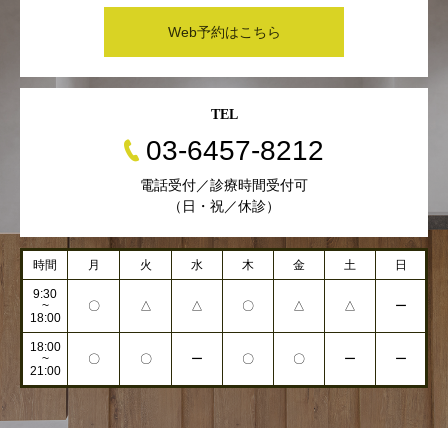
Web予約はこちら
TEL
03-6457-8212
電話受付／診療時間受付可
（日・祝／休診）
時間
月
火
水
木
金
土
日
9:30
~
〇
△
△
〇
△
△
ー
18:00
18:00
~
〇
〇
ー
〇
〇
ー
ー
21:00