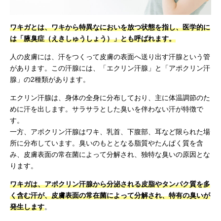
ワキガとは、ワキから特異なにおいを放つ状態を指し、医学的に
は「腋臭症（えきしゅうしょう）」とも呼ばれます。
人の皮膚には、汗をつくって皮膚の表面へ送り出す汗腺という管
があります。この汗腺には、「エクリン汗腺」と「アポクリン汗
腺」の2種類があります。
エクリン汗腺は、身体の全身に分布しており、主に体温調節のた
めに汗を出します。サラサラとした臭いを伴わない汗が特徴で
す。
一方、アポクリン汗腺はワキ、乳首、下腹部、耳など限られた場
所に分布しています。臭いのもととなる脂質やたんぱく質を含
み、皮膚表面の常在菌によって分解され、独特な臭いの原因とな
ります。
ワキガは、アポクリン汗腺から分泌される皮脂やタンパク質を多
く含む汗が、皮膚表面の常在菌によって分解され、特有の臭いが
発生します
。