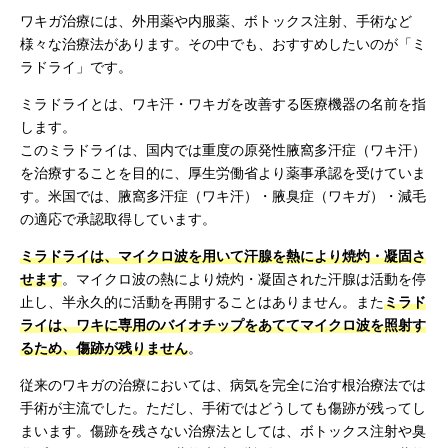
ワキガ治療には、外用薬や内服薬、ボトックス注射、手術など
様々な治療法があります。その中でも、おすすめしたいのが「ミ
ラドライ」です。
ミラドライとは、ワキ汗・ワキガを改善する医療機器の名前を指
します。
このミラドライは、国内では重度の原発性腋窩多汗症（ワキ汗）
を治療することを目的に、厚生労働省より薬事承認を受けていま
す。米国では、腋窩多汗症（ワキ汗）・腋臭症（ワキガ）・減毛
の適応で承認取得しています。
ミラドライは、マイクロ波を用いて汗腺を熱により焼灼・凝固さ
せます
。マイクロ波の熱により焼灼・凝固された汗腺は活動を停
止し、半永久的に活動を再開することはありません。また
ミラド
ライは、ワキに専用のバイオチップをあててマイクロ波を照射す
るため、傷跡が残りません
。
従来のワキガの治療においては、病気を完全に治す根治療法では
手術が主流でした。ただし、手術ではどうしても傷跡が残ってし
まいます。傷跡を残さない治療法としては、ボトックス注射や臭