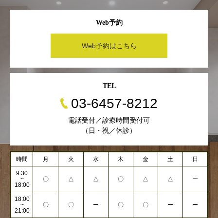
Web予約
Web予約はこちら
TEL
03-6457-8212
電話受付／診療時間受付可
（日・祝／休診）
時間
月
火
水
木
金
土
日
9:30
~
〇
△
△
〇
△
△
ー
18:00
18:00
~
〇
〇
ー
〇
〇
ー
ー
21:00