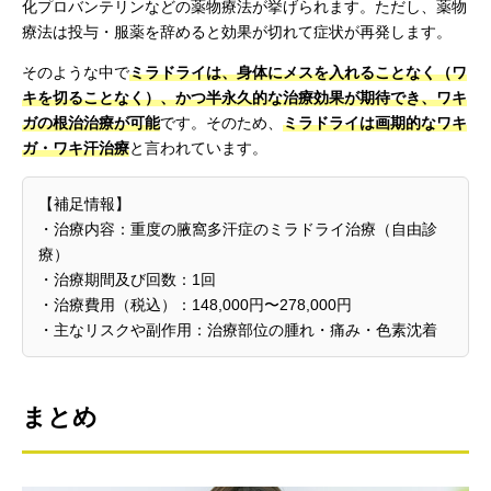
化プロバンテリンなどの薬物療法が挙げられます。ただし、薬物
療法は投与・服薬を辞めると効果が切れて症状が再発します。
そのような中で
ミラドライは、身体にメスを入れることなく（ワ
キを切ることなく）、かつ半永久的な治療効果が期待でき、ワキ
ガの根治治療が可能
です。そのため、
ミラドライは画期的なワキ
ガ・ワキ汗治療
と言われています。
【補足情報】
・治療内容：重度の腋窩多汗症のミラドライ治療（自由診
療）
・治療期間及び回数：1回
・治療費用（税込）：148,000円〜278,000円
・主なリスクや副作用：治療部位の腫れ・痛み・色素沈着
まとめ