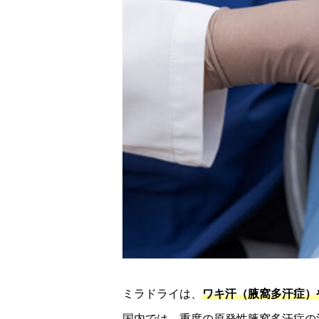
ミラドライは、
ワキ汗（腋窩多汗症）
国内では、重度の原発性腋窩多汗症の