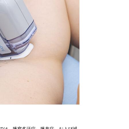
では、腋窩多汗症、腋臭症、および減