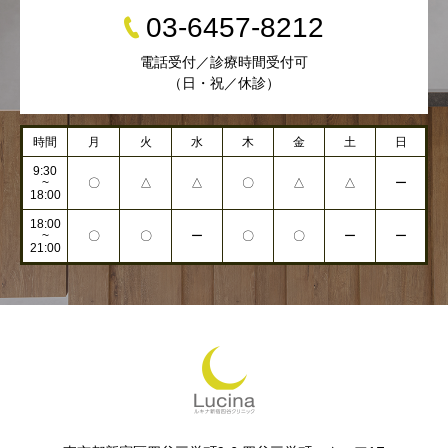
03-6457-8212
電話受付／診療時間受付可
（日・祝／休診）
時間
月
火
水
木
金
土
日
9:30
~
〇
△
△
〇
△
△
ー
18:00
18:00
~
〇
〇
ー
〇
〇
ー
ー
21:00