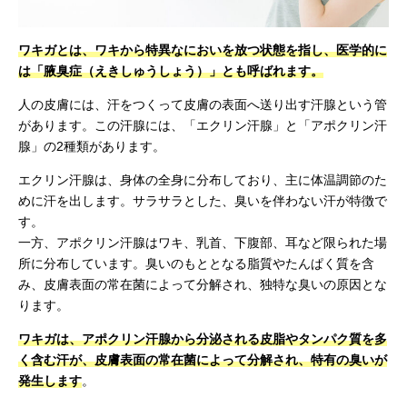
ワキガとは、ワキから特異なにおいを放つ状態を指し、医学的に
は「腋臭症（えきしゅうしょう）」とも呼ばれます。
人の皮膚には、汗をつくって皮膚の表面へ送り出す汗腺という管
があります。この汗腺には、「エクリン汗腺」と「アポクリン汗
腺」の2種類があります。
エクリン汗腺は、身体の全身に分布しており、主に体温調節のた
めに汗を出します。サラサラとした、臭いを伴わない汗が特徴で
す。
一方、アポクリン汗腺はワキ、乳首、下腹部、耳など限られた場
所に分布しています。臭いのもととなる脂質やたんぱく質を含
み、皮膚表面の常在菌によって分解され、独特な臭いの原因とな
ります。
ワキガは、アポクリン汗腺から分泌される皮脂やタンパク質を多
く含む汗が、皮膚表面の常在菌によって分解され、特有の臭いが
発生します
。