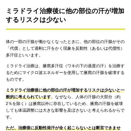
ミラドライ治療後に他の部位の汗が増加
するリスクは少ない
体の一部の汗腺が働かなくなったときに、他の部位の汗腺がその
「代償」として過剰に汗をかく現象を反動性（あるいは代償性）
多汗症といいます。
ミラドライ治療は、腋窩多汗症（ワキの下の過度の汗）を治療す
るためにマイクロ波エネルギーを使用して腋窩の汗腺を破壊する
ものです。
ミラドライ治療後に他の部位の汗が増加するリスクは少ないと一
般的に考えられています
。なぜなら、人体の汗腺の大部分（約
2％を除く）は腋窩以外に存在しているため、腋窩の汗腺を破壊
しても体温調整には大きな影響を及ぼさないと考えられるからで
す。
ただ、治療後に反動性発汗が全く起こらないとは断言できませ