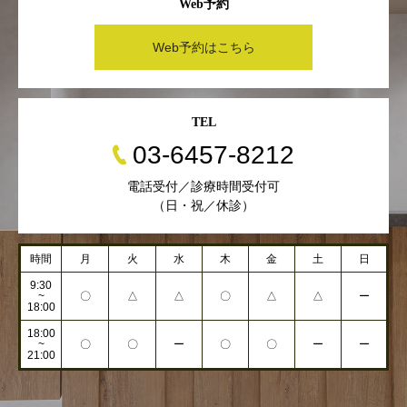
Web予約
Web予約はこちら
TEL
03-6457-8212
電話受付／診療時間受付可
（日・祝／休診）
時間
月
火
水
木
金
土
日
9:30
~
〇
△
△
〇
△
△
ー
18:00
18:00
~
〇
〇
ー
〇
〇
ー
ー
21:00