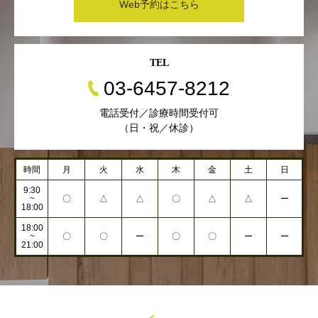
Web予約はこちら
TEL
03-6457-8212
電話受付／診療時間受付可
（日・祝／休診）
時間
月
火
水
木
金
土
日
9:30
~
〇
△
△
〇
△
△
ー
18:00
18:00
~
〇
〇
ー
〇
〇
ー
ー
21:00