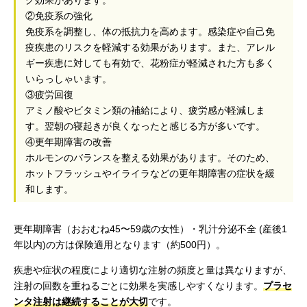
グ効果があります。
②免疫系の強化
免疫系を調整し、体の抵抗力を高めます。感染症や自己免
疫疾患のリスクを軽減する効果があります。また、アレル
ギー疾患に対しても有効で、花粉症が軽減された方も多く
いらっしゃいます。
③疲労回復
アミノ酸やビタミン類の補給により、疲労感が軽減しま
す。翌朝の寝起きが良くなったと感じる方が多いです。
④更年期障害の改善
ホルモンのバランスを整える効果があります。そのため、
ホットフラッシュやイライラなどの更年期障害の症状を緩
和します。
更年期障害（おおむね45〜59歳の女性）・乳汁分泌不全 (産後1
年以内)の方は保険適用となります（約500円）。
疾患や症状の程度により適切な注射の頻度と量は異なりますが、
注射の回数を重ねるごとに効果を実感しやすくなります。
プラセ
ンタ注射は継続することが大切
です。