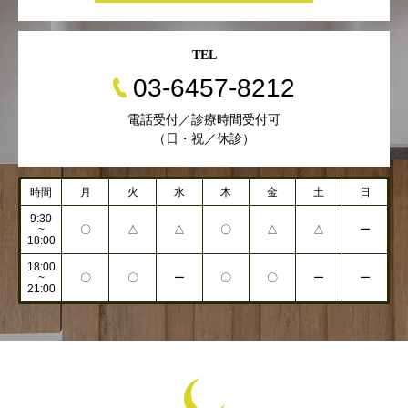
TEL
03-6457-8212
電話受付／診療時間受付可
（日・祝／休診）
時間
月
火
水
木
金
土
日
9:30
~
〇
△
△
〇
△
△
ー
18:00
18:00
~
〇
〇
ー
〇
〇
ー
ー
21:00