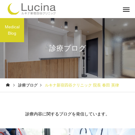
Medical
Blog
診療ブログ
ミラドライ
子どもミラ
診療ブログ
ルキナ新宿四谷クリニック 院長 春田 英律
ルメッカ
インモー
診療内容に関するブログを発信しています。