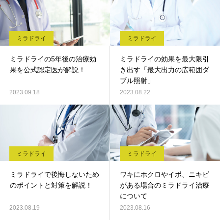
ミラドライ
ミラドライ
ミラドライの5年後の治療効
ミラドライの効果を最大限引
果を公式認定医が解説！
き出す「最大出力の広範囲ダ
ブル照射」
2023.09.18
2023.08.22
ミラドライ
ミラドライ
ミラドライで後悔しないため
ワキにホクロやイボ、ニキビ
のポイントと対策を解説！
がある場合のミラドライ治療
について
2023.08.19
2023.08.16