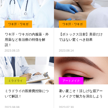
ワキ汗・ワキガ
ワキ汗・ワキガ
ワキ汗・ワキガの内服薬・外
【ボトックス注射】美容だけ
用薬など各治療の特徴を解
ではない驚くべき効果
説！
2023.08.15
2023.08.14
ミラドライ
アートメイク
ミラドライの医療費控除につ
暑い夏こそ！涼しげな眉アー
いて解説！
トメイクで魅力を演出しよう
2023.08.08
2023.07.30