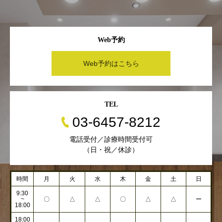
Web予約
Web予約はこちら
TEL
03-6457-8212
電話受付／診療時間受付可
（日・祝／休診）
時間
月
火
水
木
金
土
日
9:30
~
〇
△
△
〇
△
△
ー
18:00
18:00