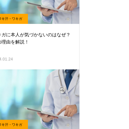
ワキ汗・ワキガ
キガに本人が気づかないのはなぜ？
の理由を解説！
4.01.24
ワキ汗・ワキガ