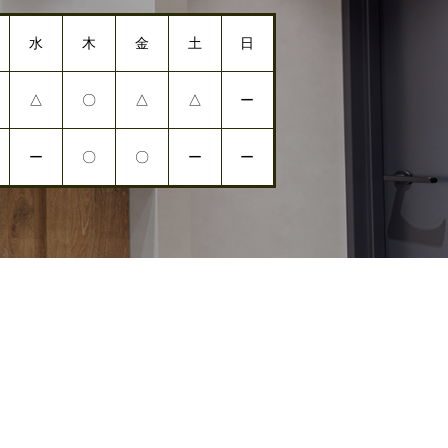
水
木
金
土
日
△
〇
△
△
ー
ー
〇
〇
ー
ー