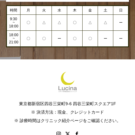
時間
月
火
水
木
金
土
日
9:30
~
〇
△
△
〇
△
△
ー
18:00
18:00
~
〇
〇
ー
〇
〇
ー
ー
21:00
東京都新宿区四谷三栄町9-6 四谷三栄町スクエア1F
※ 決済方法：現金、クレジットカード
※ 診療時間はクリニック紹介ページをご確認ください。