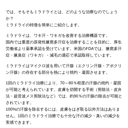
では、そもそもミラドライとは、どのような治療なのでしょう
か？
ミラドライの特徴を簡単にご紹介します。
ミラドライは、ワキ汗・ワキガを改善する治療機器です。
国内では重度の原発性腋窩多汗症を治療することを目的に、厚生
労働省より薬事承認を受けています。米国のFDAでは、腋窩多汗
症・腋臭症（ワキガ）・減毛の適応で承認取得しています。
ミラドライはマイクロ波を用いて汗腺（エクリン汗腺・アポクリ
ン汗腺）の存在する部分を熱により焼灼・凝固させます。
1回のミラドライ治療により、70～80％程度の汗腺の焼灼・凝固
が可能と考えられています。皮膚を切開する手術（剪除法・皮弁
法・超音波メス剪除法など）では、約90％の汗腺の除去が可能と
されています。
100%の汗腺を除去するには、皮膚をはぎ取る以外方法はありま
せん。1回のミラドライ治療でも十分な汗の減少・臭いの減少を
実感できます。