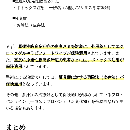
■重度の原発性腋窩多汗症
・ボトックス注射（一般名：A型ボツリヌス毒素製剤）
■腋臭症
・剪除法（皮弁法）
まず、
原発性腋窩多汗症の患者さまを対象に、外用薬としてエク
ロックゲルやラピフォートワイプが保険適用
されています。ま
た、
重度の原発性腋窩多汗症の患者さまには、ボトックス注射が
保険適用
されています。
手術による治療法としては、
腋臭症に対する剪除法（皮弁法）が
保険適用
となっています。
その他、多汗症の治療剤として保険適用が認められているプロ・
バンサイン（一般名：プロパンテリン臭化物）を補助的な形で用
いる場合もあります。
まとめ