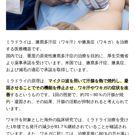
ミラドライは、腋窩多汗症（ワキ汗）や腋臭症（ワキガ）を治療
する医療機器です。
国内では、重度の原発性腋窩多汗症の治療を目的に、厚生労働省
より薬事承認を受けています。米国では、腋窩多汗症、腋臭症、
および減毛の適応で承認を取得しています。
ミラドライの原理は、
マイクロ波を用いて汗腺を熱で焼灼し、凝
固させることでその機能を停止させ、ワキ汗やワキガの症状を改
善
するというものです。1回の照射で、約70～80％の汗腺が焼
灼・凝固され、その結果、汗腺の活動が抑制されると考えられて
います。
ワキ汗を対象とした海外の臨床研究では、ミラドライ治療を受け
た1年後でも発汗の減少が81.7％継続されていることが確認され
ています。また、ワキガに対しては、治療直後に80％の方が臭い