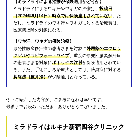
【ミラドライによる治療が保険適用かどうか】
ミラドライによるワキ汗やワキガの治療は、
投稿日
（2024年9月14日）時点では保険適用されていない
。た
だし、ミラドライのワキ汗やワキガに対する治療費は、
医療費控除の対象になる。
【ワキ汗、ワキガの保険治療】
原発性腋窩多汗症の患者さまを対象に
外用薬のエクロッ
クゲルやラピフォートワイプ
、重度の原発性腋窩多汗症
の患者さまを対象に
ボトックス注射
が保険適用されてい
る。また、手術による治療法としては、腋臭症に対する
剪除法（皮弁法）
が保険適用となっている。
今回ご紹介した内容が、ご参考になれば幸いです。
最後までお読みいただき、ありがとうございました。
ミラドライはルキナ新宿四谷クリニック