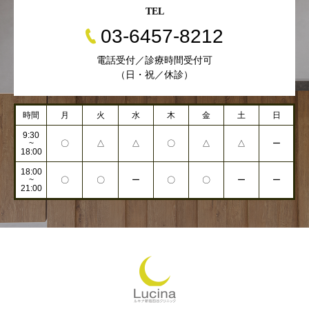
TEL
03-6457-8212
電話受付／診療時間受付可
（日・祝／休診）
時間
月
火
水
木
金
土
日
9:30
~
〇
△
△
〇
△
△
ー
18:00
18:00
~
〇
〇
ー
〇
〇
ー
ー
21:00