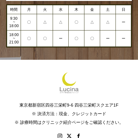
時間
月
火
水
木
金
土
日
9:30
~
〇
△
△
〇
△
△
ー
18:00
18:00
~
〇
〇
ー
〇
〇
ー
ー
21:00
東京都新宿区四谷三栄町9-6 四谷三栄町スクエア1F
※ 決済方法：現金、クレジットカード
※ 診療時間はクリニック紹介ページをご確認ください。