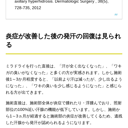
axillary hyperhidrosis. Dermatologic Surgery , 38(5),
728-735, 2012
炎症が改善した後の発汗の回復は見られ
る
ミラドライを行った直後は、「汗が全く出なくなった」、「ワキ
ガの臭いがなくなった」と多くの方が実感されます。しかし施術
後1～3か月程度すると、「以前より汗は減ったが、少し出るよう
になった」、「ワキの臭いを少し感じるようになった」と感じら
れる方が出てきます。
施術直後は、施術部全体が炎症で腫れたり・浮腫んでおり、照射
部位の100%近い汗腺の機能が低下しています。しかし、施術か
ら1～3ヵ月が経過すると施術部の炎症が改善してくるため、遺残
した汗腺から発汗が認められるようになります。