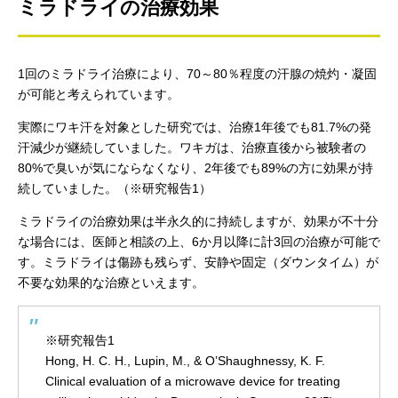
ミラドライの治療効果
1回のミラドライ治療により、70～80％程度の汗腺の焼灼・凝固
が可能と考えられています。
実際にワキ汗を対象とした研究では、治療1年後でも81.7%の発
汗減少が継続していました。ワキガは、治療直後から被験者の
80%で臭いが気にならなくなり、2年後でも89%の方に効果が持
続していました。（※研究報告1）
ミラドライの治療効果は半永久的に持続しますが、効果が不十分
な場合には、医師と相談の上、6か月以降に計3回の治療が可能で
す。ミラドライは傷跡も残らず、安静や固定（ダウンタイム）が
不要な効果的な治療といえます。
※研究報告1
Hong, H. C. H., Lupin, M., & O’Shaughnessy, K. F.
Clinical evaluation of a microwave device for treating