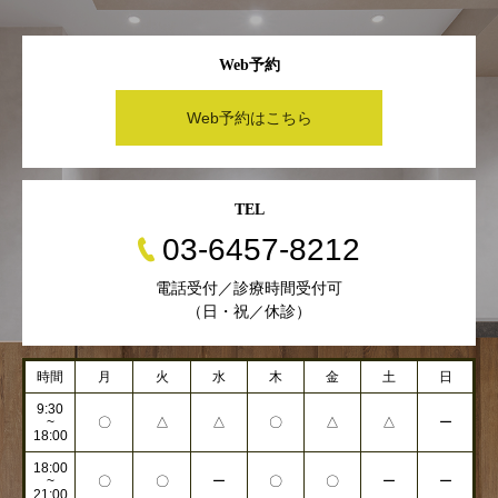
Web予約
Web予約はこちら
TEL
03-6457-8212
電話受付／診療時間受付可
（日・祝／休診）
時間
月
火
水
木
金
土
日
9:30
~
〇
△
△
〇
△
△
ー
18:00
18:00
~
〇
〇
ー
〇
〇
ー
ー
21:00