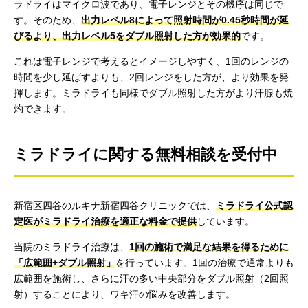
ラドライはマイクロ波であり、電子レンジとその機序は同じで
す。そのため、
出力レベル8によって照射時間が0.45秒時間が延
びるより、出力レベル5をダブル照射した方が効果的
です。
これは電子レンジで考えるとイメージしやすく、1回のレンジの
時間を少し延ばすよりも、2回レンジをした方が、より効果を発
揮します。ミラドライも同様でダブル照射した方がより汗腺も焼
灼できます。
ミラドライに関する無料相談を受付中
新宿区四谷のルキナ新宿四谷クリニックでは、
ミラドライ公式認
定医がミラドライ治療を適正な料金で提供
しています。
当院のミラドライ治療は、
1回の施術で満足な結果を得るために
「広範囲+ダブル照射」
を行っています。1回の治療で通常よりも
広範囲を施術し、さらに汗の多い中央部分をダブル照射（2回照
射）することにより、ワキ汗の悩みを改善します。